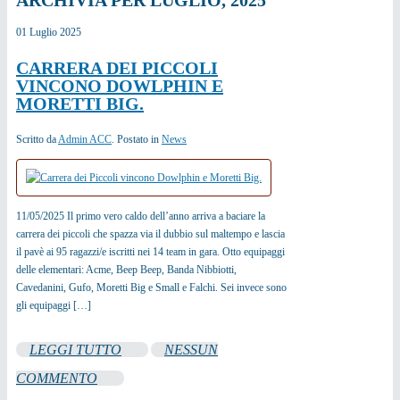
01
Luglio
2025
CARRERA DEI PICCOLI
VINCONO DOWLPHIN E
MORETTI BIG.
Scritto da
Admin ACC
. Postato in
News
11/05/2025 Il primo vero caldo dell’anno arriva a baciare la
carrera dei piccoli che spazza via il dubbio sul maltempo e lascia
il pavè ai 95 ragazzi/e iscritti nei 14 team in gara. Otto equipaggi
delle elementari: Acme, Beep Beep, Banda Nibbiotti,
Cavedanini, Gufo, Moretti Big e Small e Falchi. Sei invece sono
gli equipaggi […]
LEGGI TUTTO
NESSUN
COMMENTO