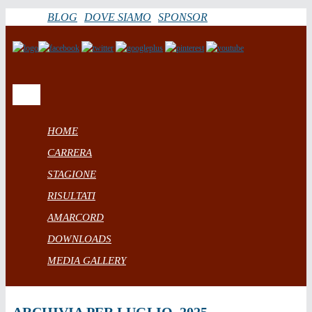
BLOG
DOVE SIAMO
SPONSOR
HOME
CARRERA
STAGIONE
RISULTATI
AMARCORD
DOWNLOADS
MEDIA GALLERY
ARCHIVIA PER LUGLIO, 2025