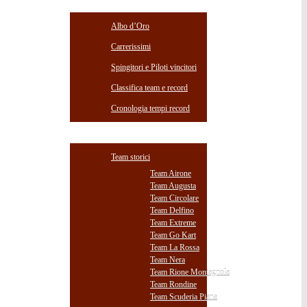
RISULTATI
Albo d’Oro
Carrerissimi
Spingitori e Piloti vincitori
Classifica team e record
Cronologia tempi record
AMARCORD
Team storici
Team Airone
Team Augusta
Team Circolare
Team Delfino
Team Extreme
Team Go Kart
Team La Rossa
Team Nera
Team Rione Montagnola
Team Rondine
Team Scuderia Piana