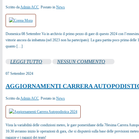
Scritto da
Admin ACC
. Postato in
News
Domenica 08 Settembre Va in archivio il primo pezzo di gare di questo 2024 con l’ennesima
vittorie ancora da imbattuta (nel 2023 non ha partecipato). La gara partita poco prima delle 12 
quanto […]
LEGGI TUTTO
NESSUN COMMENTO
07
Settembre
2024
AGGIORNAMENTI CARRERA AUTOPODISTIC
Scritto da
Admin ACC
. Postato in
News
Vista la variabilità delle condizioni meteo, le gare pomeridiane della 70esima Carrera Autop
16:30 avranno inizio le operazioni di gara, che si disputerà sulla base delle previsioni meteo. 
ragazze e i ragazzi dei team!