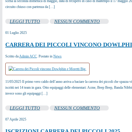
scena la seconda domenica di maggio, data di recupero in caso di maltempo il 17 maggio 202
circuito chiuso con partenza da […]
LEGGI TUTTO
NESSUN COMMENTO
01
Luglio
2025
CARRERA DEI PICCOLI VINCONO DOWLPHI
Scritto da
Admin ACC
. Postato in
News
11/05/2025 Il primo vero caldo dell’anno arriva a baciare la carrera dei piccoli che spazza vi
iscritti nei 14 team in gara. Otto equipaggi delle elementari: Acme, Beep Beep, Banda Nibbi
invece sono gli equipaggi […]
LEGGI TUTTO
NESSUN COMMENTO
07
Aprile
2025
ISCRIZIONI CARRERA DEI PICCOLI 2025