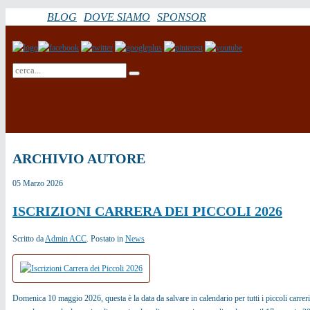
BLOG
DOVE SIAMO
SPONSOR
ARCHIVIO AUTORE
05
Marzo
2026
ISCRIZIONI CARRERA DEI PICCOLI 2026
Scritto da
Admin ACC
. Postato in
News
Domenica 10 maggio 2026, questa è la data da salvare in calendario per tutti i piccoli carrer