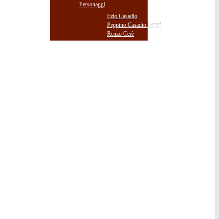
Personaggi
Ezio Casadio
Peppino Casadio Loreti
Renzo Cerè
DOWNLOADS
MEDIA GALLERY