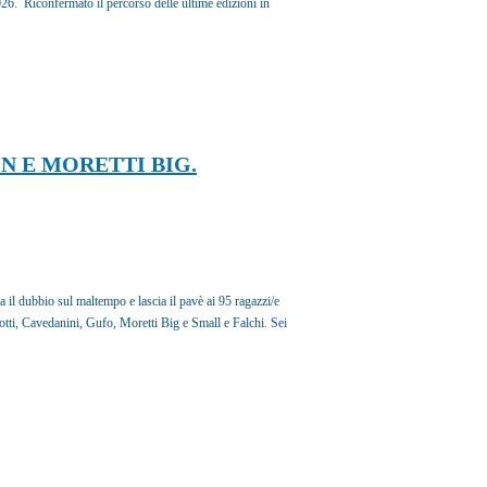
6. Riconfermato il percorso delle ultime edizioni in
N E MORETTI BIG.
a il dubbio sul maltempo e lascia il pavè ai 95 ragazzi/e
otti, Cavedanini, Gufo, Moretti Big e Small e Falchi. Sei