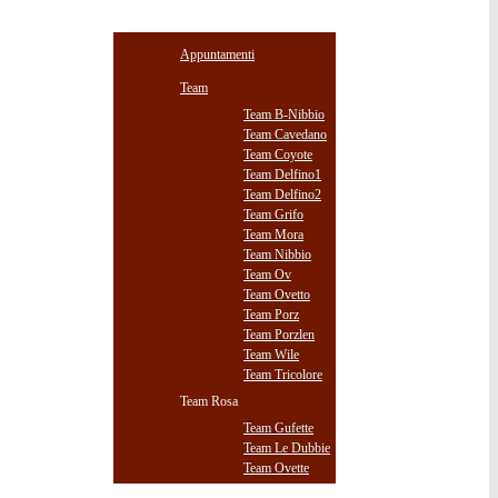
STAGIONE
Appuntamenti
Team
Team B-Nibbio
Team Cavedano
Team Coyote
Team Delfino1
Team Delfino2
Team Grifo
Team Mora
Team Nibbio
Team Ov
Team Ovetto
Team Porz
Team Porzlen
Team Wile
Team Tricolore
Team Rosa
Team Gufette
Team Le Dubbie
Team Ovette