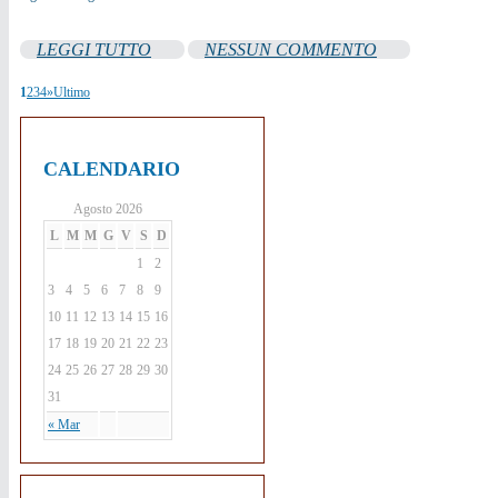
LEGGI TUTTO
NESSUN COMMENTO
1
2
3
4
»
Ultimo
CALENDARIO
Agosto 2026
L
M
M
G
V
S
D
1
2
3
4
5
6
7
8
9
10
11
12
13
14
15
16
17
18
19
20
21
22
23
24
25
26
27
28
29
30
31
« Mar