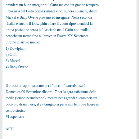
prendere un buon margine sul Gufo ma con un grande recupero
il bassista del Gufo prima rimonta e poi supera i bianchi, dietro
Marvel e Baby Ovette provano ad inseguire. Nella seconda
risalita è ancora il Dowlphin a fare il vuoto riprendendosi la
prima posizione senza più lasciarla ma il Gufo non molla
neanche un metro fino all’arrivo in Piazza XX Settembre.
Ordine di arrivo medie:
1) Dowlphin
2) Gufo
3) Marvel
4) Baby Ovette
Il prossimo appuntamento per i “piccoli” carreristi sarà
Domenica 09 Settembre alle ore 17 per la gara esibizione delle
medie (tempo permettendo), mentre per i grandi si comincia tra
poco più di un mese, il 27 Giugno si parte con le prove libere in
centro storico.
Vi aspettiamo!
ACC