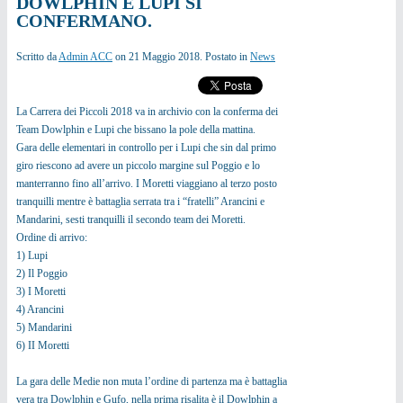
DOWLPHIN E LUPI SI
CONFERMANO.
Scritto da
Admin ACC
on
21 Maggio 2018
. Postato in
News
La Carrera dei Piccoli 2018 va in archivio con la conferma dei
Team Dowlphin e Lupi che bissano la pole della mattina.
Gara delle elementari in controllo per i Lupi che sin dal primo
giro riescono ad avere un piccolo margine sul Poggio e lo
manterranno fino all’arrivo. I Moretti viaggiano al terzo posto
tranquilli mentre è battaglia serrata tra i “fratelli” Arancini e
Mandarini, sesti tranquilli il secondo team dei Moretti.
Ordine di arrivo:
1) Lupi
2) Il Poggio
3) I Moretti
4) Arancini
5) Mandarini
6) II Moretti
La gara delle Medie non muta l’ordine di partenza ma è battaglia
vera tra Dowlphin e Gufo, nella prima risalita è il Dowlphin a