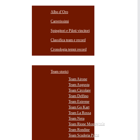
RISULTATI
Albo d’Oro
Carrerissimi
Spingitori e Piloti vincitori
Classifica team e record
Cronologia tempi record
AMARCORD
Team storici
Team Airone
Team Augusta
Team Circolare
Team Delfino
Team Extreme
Team Go Kart
Team La Rossa
Team Nera
Team Rione Montagnola
Team Rondine
Team Scuderia Piana