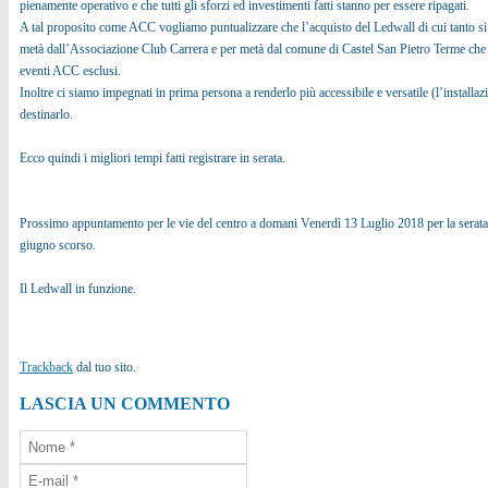
pienamente operativo e che tutti gli sforzi ed investimenti fatti stanno per essere ripagati.
A tal proposito come ACC vogliamo puntualizzare che l’acquisto del Ledwall di cui tanto si par
metà dall’Associazione Club Carrera e per metà dal comune di Castel San Pietro Terme che ne 
eventi ACC esclusi.
Inoltre ci siamo impegnati in prima persona a renderlo più accessibile e versatile (l’installaz
destinarlo.
Ecco quindi i migliori tempi fatti registrare in serata.
Prossimo appuntamento per le vie del centro a domani Venerdì 13 Luglio 2018 per la serata 
giugno scorso.
Il Ledwall in funzione.
Trackback
dal tuo sito.
LASCIA UN COMMENTO