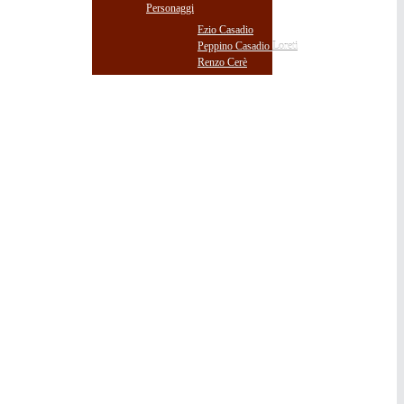
Personaggi
Ezio Casadio
Peppino Casadio Loreti
Renzo Cerè
DOWNLOADS
MEDIA GALLERY