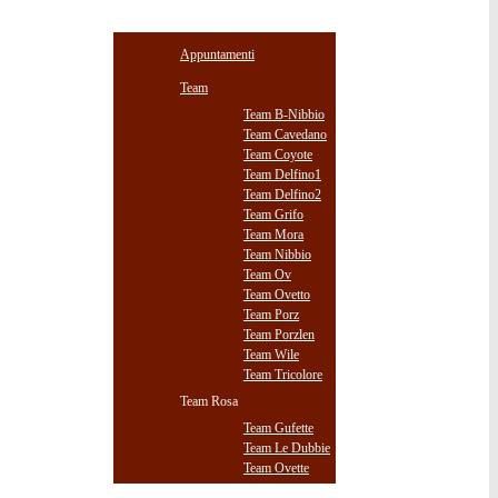
STAGIONE
Appuntamenti
Team
Team B-Nibbio
Team Cavedano
Team Coyote
Team Delfino1
Team Delfino2
Team Grifo
Team Mora
Team Nibbio
Team Ov
Team Ovetto
Team Porz
Team Porzlen
Team Wile
Team Tricolore
Team Rosa
Team Gufette
Team Le Dubbie
Team Ovette