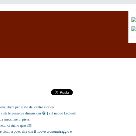
ove libere per le vie del centro storico.
i (viste le generose dimensioni 😀 ) è il nuovo Ledwall
tre macchine in pista.
he….ci siamo quasi!!!!
e vicini a poter dire che il nuovo cronometraggio è