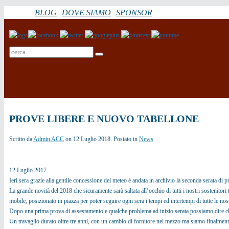
BLOG
DOVE SIAMO
SPONSOR
PROVE LIBERE E NUOVO TABELLONE
Scritto da
Admin ACC
on
12 Luglio 2018
. Postato in
News
12 Luglio 2017
Ieri sera grazie alla gentile concessione del meteo è andata in archivio la seconda serata di pr
La grande novità del 2018 che sicuramente sarà saltata all’occhio di tutti i nostri sostenitor
mobile, posizionato in piazza per poter seguire ogni sera i tempi ed intertempi di tutte le nos
Dopo una prima prova di assestamento e qualche problema ad inizio serata possiamo dire c
Un travaglio durato oltre tre anni, con un cambio di fornitore nel mezzo ma siamo finalment